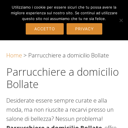
Passa
Passa
Passa
Parrucchiere Rho
Utilizziamo i cookie per essere sicuri che tu possa avere la
alla
al
al
migliore esperienza sul nostro sito. Se continui ad utilizzare
questo sito noi assumiamo che tu ne sia felice.
navigazione
contenuto
piè
ACCETTO
PRIVACY
primaria
principale
di
pagina
Home
>
Parrucchiere a domicilio Bollate
Parrucchiere a domicilio
Bollate
Desiderate essere sempre curate e alla
moda, ma non riuscite a recarvi presso un
salone di bellezza? Nessun problema!
Parrucchiere a domicilio Bollate
, offre